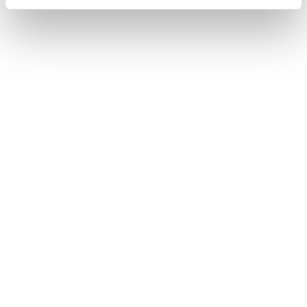
Exklusive Drehorte oder
Locations für Ihren
Markenauftritt oder schöne
Erinnerungen
Das exklusivste Set von allen: Es gibt keinen
faszinierenderen Rahmen als Villen, Schlösser und
Herrenhäuser, um Ihre Marke zur Geltung zu bringen
oder Ihre Erinnerungen festzuhalten.