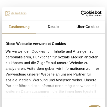
MEHR LADEN
Zustimmung
Details
Über Cookies
Diese Webseite verwendet Cookies
Die Hochzeit Ihrer Träume in
Wir verwenden Cookies, um Inhalte und Anzeigen zu
Villen, Schlössern und
personalisieren, Funktionen für soziale Medien anbieten
Herrenhäusern
zu können und die Zugriffe auf unsere Website zu
analysieren. Außerdem geben wir Informationen zu Ihrer
Ganz gleich, ob Sie ein großes Fest planen oder sich im
Verwendung unserer Website an unsere Partner für
kleinen Kreis das Ja-Wort geben möchten, Villen,
Schlösser und Herrenhäusern werden Ihren Traum von
soziale Medien, Werbung und Analysen weiter. Unsere
der Liebe wahr werden lassen.
Partner führen diese Informationen möglicherweise mit
weiteren Daten zusammen, die Sie ihnen bereitgestellt
haben oder die sie im Rahmen Ihrer Nutzung der Dienste
gesammelt haben.
Einwilligungsauswahl