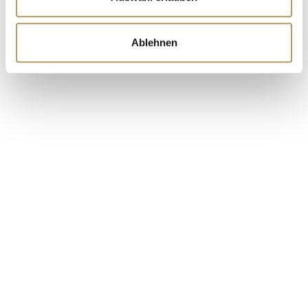
Events
Noch nie war das Arbeiten so angenehm. Veranstalten
Ablehnen
Sie Ihre Events an einem Ort voller Charme und
Geschichte.
Exklusive Drehorte oder