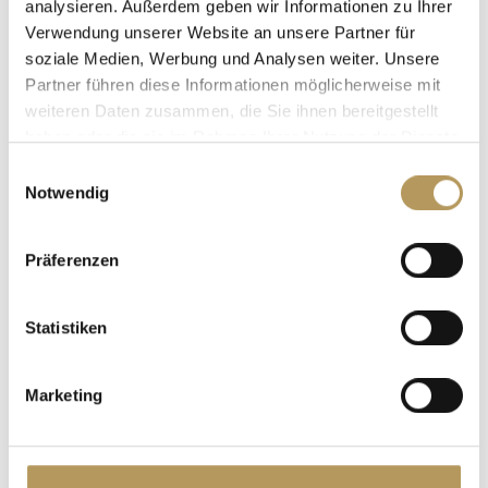
analysieren. Außerdem geben wir Informationen zu Ihrer
Verwendung unserer Website an unsere Partner für
soziale Medien, Werbung und Analysen weiter. Unsere
Partner führen diese Informationen möglicherweise mit
Geschäftliche
weiteren Daten zusammen, die Sie ihnen bereitgestellt
haben oder die sie im Rahmen Ihrer Nutzung der Dienste
Veranstaltungen und MICE-
gesammelt haben.
Einwilligungsauswahl
Events
Notwendig
Noch nie war das Arbeiten so angenehm. Veranstalten
Sie Ihre Events an einem Ort voller Charme und
Präferenzen
Geschichte.
Statistiken
Marketing