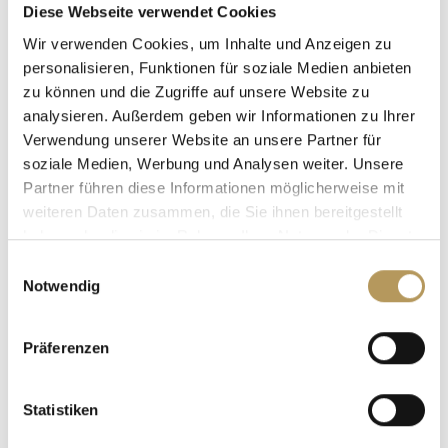
Diese Webseite verwendet Cookies
Wir verwenden Cookies, um Inhalte und Anzeigen zu
personalisieren, Funktionen für soziale Medien anbieten
zu können und die Zugriffe auf unsere Website zu
analysieren. Außerdem geben wir Informationen zu Ihrer
Verwendung unserer Website an unsere Partner für
soziale Medien, Werbung und Analysen weiter. Unsere
Partner führen diese Informationen möglicherweise mit
weiteren Daten zusammen, die Sie ihnen bereitgestellt
haben oder die sie im Rahmen Ihrer Nutzung der Dienste
gesammelt haben.
Einwilligungsauswahl
La scarpa dei sogni e dei sentimenti
Notwendig
VILLA FOSCARINI ROSSI -
Kostenlose Erfahrung
Präferenzen
Statistiken