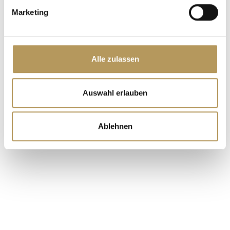
Marketing
Alle zulassen
Auswahl erlauben
Riciclando la pelle si impara
Ablehnen
VILLA FOSCARINI ROSSI -
Kostenlose Erfahrung