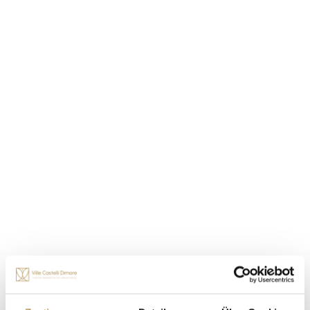
Luigia“
anstößt.
Was hat es damit auf sich? Es ist ein süßes und
zitronig duftendes alkoholisches Getränk, zubereitet
von Bianca, der Großmutter der Gräfin Ricciarda
Avesani Zaborra, der derzeitigen Herrin des Castello
di San Pelagio. Das Rezept für den Likör „Maria
Luigia“ wird, wie jedes anständige Familienrezept,
dank des kostbaren Rezeptbuchs von Nonna Bianca
von Generation zu Generation weitergegeben.
Die Hauptzutat wird im geheimen Garten des
Schlosses geerntet,
wo die Zitronenverbene (Lippia
citriodora) auch heute noch wächst.
Die Besichtigung des Castello di San Pelagio kann