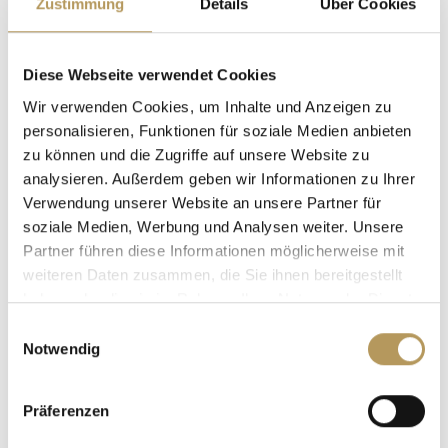
eine gute Ausrede sein, um die Besitzer nach dem
Zustimmung
Details
Über Cookies
Rezept von Nonna Bianca zu fragen.
Diese Webseite verwendet Cookies
Wir verwenden Cookies, um Inhalte und Anzeigen zu
personalisieren, Funktionen für soziale Medien anbieten
Infos und Kontakte
zu können und die Zugriffe auf unsere Website zu
analysieren. Außerdem geben wir Informationen zu Ihrer
Der Likör von Nonna Bianca
Verwendung unserer Website an unsere Partner für
soziale Medien, Werbung und Analysen weiter. Unsere
Partner führen diese Informationen möglicherweise mit
INFORMATIONEN ANFORDERN
weiteren Daten zusammen, die Sie ihnen bereitgestellt
haben oder die sie im Rahmen Ihrer Nutzung der Dienste
gesammelt haben.
Einwilligungsauswahl
Notwendig
ZUGEHÖRIGE STRUKTUREN
Präferenzen