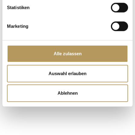
SCHLÖSSER
Statistiken
Marketing
Alle zulassen
Auswahl erlauben
Ablehnen
CASTELLO DI SAN PELAGIO
PADUA UND DIE EUGANEISCHEN HÜGEL