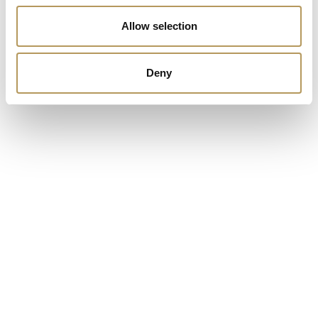
per Cison di Valmarino direzione
Castelbrando
per
Allow selection
il nostro secondo soggiorno da favola. A
Castelbrando avremo modo di rilassarci in spa e
cenare nel ristorante interno al Castello. In
Deny
alternativa possiamo trovare un soggiorno
autentico presso
Villa Premoli
un agriturismo di
Charme con un'accoglienza autentica.
Info and contacts
Scoprire il Veneto attraverso le Ville Venete
REQUEST INFORMATION