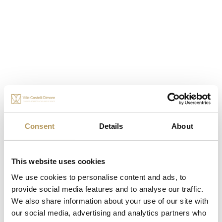
Si parte.
1° Giorno
La R
iviera del Brenta, culla di grandi manifatture, è
la prima tappa di questo viaggio. Concedetevi una
visita guidata a
Villa Rossi Foscarini
e al Museo
della Calzatura, dove potrete vestire i panni di abili
artigiani e mettervi in gioco con experience
Consent
Details
About
esclusive, come quella dedicata alla costruzione
della vostra personale “formella in legno". Dopo
una sosta obbligata all'Osteria del Baccalà, potrete
This website uses cookies
partire alla volta del
Castello di Roncade
,
un
We use cookies to personalise content and ads, to
maestoso complesso rinascimentale, nonché
provide social media features and to analyse our traffic.
We also share information about your use of our site with
l’unica villa veneta pre-palladiana cinta da mura,
our social media, advertising and analytics partners who
dove potrete degustare gli ottimi vini prodotti dalla