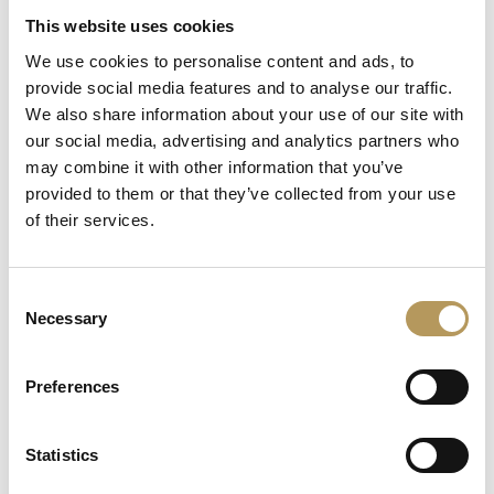
This website uses cookies
assaggiarne i deliziosi tesori enogastronomici. Dieci
accoglienti camere, arredate con mobili d'epoca,
We use cookies to personalise content and ads, to
provide social media features and to analyse our traffic.
attendono gli ospiti nell'agriturismo che sorge a
We also share information about your use of our site with
pochi chilometri dalla Villa. Ogni stanza dispone di
our social media, advertising and analytics partners who
bagno privato, aria condizionata e televisione e, al
may combine it with other information that you’ve
mattino, potrete risvegliarvi con una colazione a
provided to them or that they’ve collected from your use
base di dolci e marmellate fatte in casa.
of their services.
Consent
Esperienze da fare in Ville Castelli Dimore
Necessary
Selection
vicine:
A 20 minuti d’auto, è possibile visitare il
-
Preferences
Castello Papadopoli Giol
, degustando il
pregiato vino qui prodotto (vino
anche
Statistics
vegan e bio).