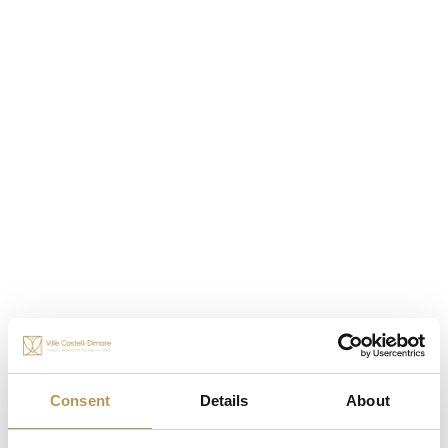
Castello Papadopoli Giol
, degustando il
pregiato vino qui prodotto (vino
anche
vegan e bio).
-
A 30 minuti d’auto si arriva a
Castelbrando
, per un pranzo al ristorante
del Castello.
Immersa nella natura incontaminata, sorge
Villa
Rechsteiner
, dimora seicentesca proprietà dei
Baroni von Stepski-Doliwa. Qui, respirerete
l'autenticità che contraddistingue i vini prodotti
nella tenuta, frutto di un'agricoltura sostenibile
condotta nel pieno rispetto dell'ambiente, e
Consent
Details
About
passeggerete nel parco alla scoperta della
ghiacciaia storica e della maestosa cantina, prima di