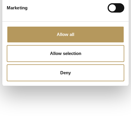
- A 30 minuti d'auto, potrete raggiungere
Villa
Marketing
Tiepolo Passi
e visitare la dimora
accompagnati dal proprietario, il Conte Alberto
Passi.
Allow all
A pochi chilometri dalla Laguna di Venezia, nella
Allow selection
silenziosa
campagna veneta, si erge il
Castello di
Roncade,
unica villa pre-palladiana cinta da mura
Deny
medievali. Dall'inizio del Novecento, la proprietà è
affidata ai Baroni Ciani Bassetti, famiglia di origini
trentine con antiche tradizioni agricole. Nel 1930, il
barone Tito Ciani Bassetti diede vita al suo grande
sogno: inaugurare un'attività vinicola in questa terra,
da sempre vocata alla viticoltura. Oggi, il Castello di
Roncade apre le sue porte agli ospiti offrendo