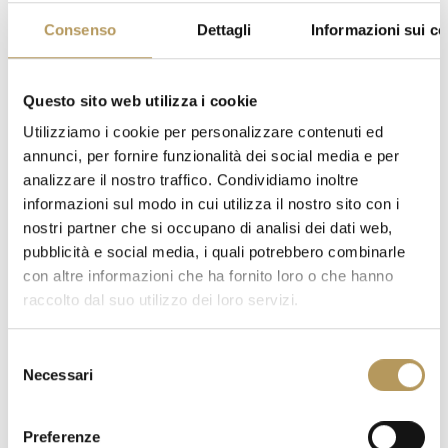
Consenso
Dettagli
Informazioni sui co
Questo sito web utilizza i cookie
Utilizziamo i cookie per personalizzare contenuti ed
annunci, per fornire funzionalità dei social media e per
analizzare il nostro traffico. Condividiamo inoltre
informazioni sul modo in cui utilizza il nostro sito con i
nostri partner che si occupano di analisi dei dati web,
pubblicità e social media, i quali potrebbero combinarle
DOVE SIAMO
con altre informazioni che ha fornito loro o che hanno
raccolto dal suo utilizzo dei loro servizi.
Selezione
Siamo a Venezia, Padova, Verona e dintorni.
Necessari
del
Siamo sui Colli Euganei e sulle Dolomiti, sulle
consenso
sponde del Lago di Garda e nel Delta del Po, nelle
Preferenze