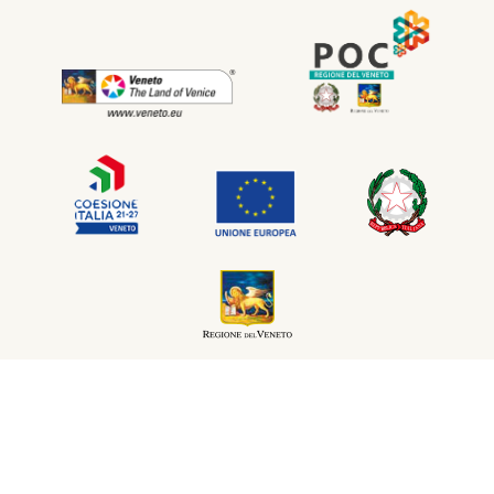
MADE IN
KUMBE
WITH PASSION
POWERED BY
FERATEL
COMMERCIALISATION PARTNER